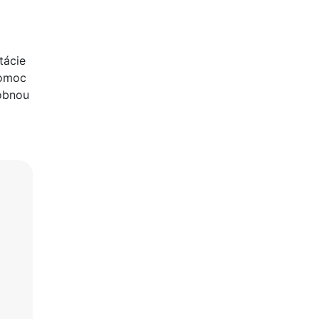
tácie
pomoc
šobnou