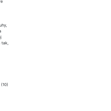
re
uhy,
a
j
 tak,
 (10)