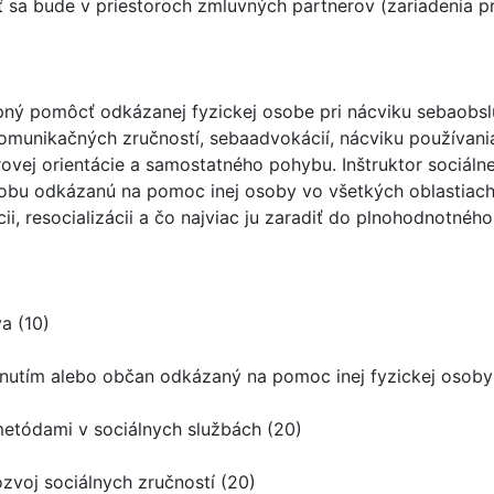
ť sa bude v priestoroch zmluvných partnerov (zariadenia p
hopný pomôcť odkázanej fyzickej osobe pri nácviku sebaobsl
omunikačných zručností, sebaadvokácií, nácviku používani
ej orientácie a samostatného pohybu. Inštruktor sociálne
osobu odkázanú na pomoc inej osoby vo všetkých oblastiach
i, resocializácii a čo najviac ju zaradiť do plnohodnotného
va (10)
nutím alebo občan odkázaný na pomoc inej fyzickej osoby
etódami v sociálnych službách (20)
zvoj sociálnych zručností (20)