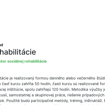
ad
habilitácie
ktor sociálnej rehabilitácie
litácie je realizovaný formou denného alebo večerného štúdi
á časť kurzu zahŕňa 50 hodín, časti kurzu sú realizované f
ej inštitúcie, spolu zahŕňajú 120 hodín. Metodika výučby j
usií, samostatnej a skupinovej práce, riešenie prípadových
ok. Použité budú participačné metódy, tréning, inštruktáž. 