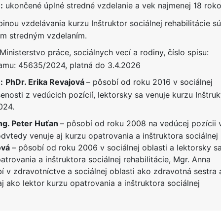
:
ukončené úplné stredné vzdelanie a vek najmenej 18 rok
nou vzdelávania kurzu Inštruktor sociálnej rehabilitácie sú
m stredným vzdelaním.
Ministerstvo práce, sociálnych vecí a rodiny, číslo spisu:
amu: 45635/2024, platná do 3.4.2026
:
PhDr. Erika Revajová
– pôsobí od roku 2016 v sociálnej
enosti z vedúcich pozícií, lektorsky sa venuje kurzu Inštruk
024.
Ing. Peter Huťan
– pôsobí od roku 2008 na vedúcej pozícii 
 odvtedy venuje aj kurzu opatrovania a inštruktora sociálnej
ová
– pôsobí od roku 2006 v sociálnej oblasti a lektorsky s
trovania a inštruktora sociálnej rehabilitácie, Mgr. Anna
 v zdravotníctve a sociálnej oblasti ako zdravotná sestra 
 ako lektor kurzu opatrovania a inštruktora sociálnej