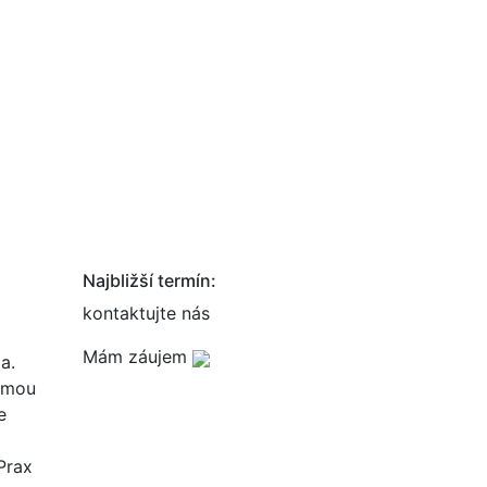
Najbližší termín:
kontaktujte nás
Mám záujem
a.
ormou
e
Prax