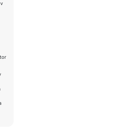
ov
tor
v
a
a