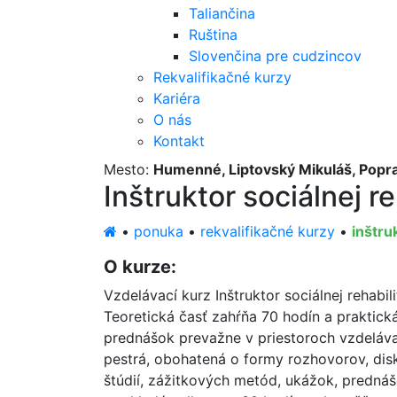
Taliančina
Ruština
Slovenčina pre cudzincov
Rekvalifikačné kurzy
Kariéra
O nás
Kontakt
Mesto:
Humenné, Liptovský Mikuláš, Popr
Inštruktor sociálnej re
•
ponuka
•
rekvalifikačné kurzy
•
inštru
O kurze:
Vzdelávací kurz Inštruktor sociálnej rehabi
Teoretická časť zahŕňa 70 hodín a praktick
prednášok prevažne v priestoroch vzdelávac
pestrá, obohatená o formy rozhovorov, disk
štúdií, zážitkových metód, ukážok, prednáš