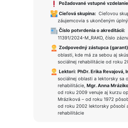
Požadované vstupné vzdelanie
Cieľová skupina:
Cieľovou skupi
záujemcovia s ukončeným úplný
Číslo potvrdenia o akreditácii:
11391/2024-M_RAKO, číslo zázn
Zodpovedný zástupca (garant)
oblasti, kde má za sebou aj skús
sociálnej rehabilitácie od roku 2
Lektori:
PhDr. Erika Revajová, 
sociálnej oblasti a lektorsky sa
rehabilitácie,
Mgr. Anna Mrázik
od roku 2009 venuje aj kurzu opa
Mráziková – od roku 1972 pôsobí
od roku 2002 lektorsky pôsobí aj
rehabilitácie