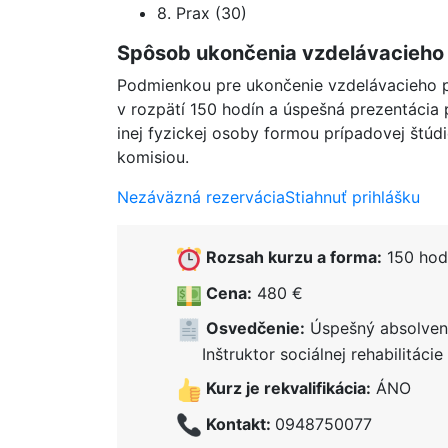
8. Prax (30)
Spôsob ukončenia vzdelávacieho
Podmienkou pre ukončenie vzdelávacieho pro
v rozpätí 150 hodín a úspešná prezentácia 
inej fyzickej osoby formou prípadovej štú
komisiou.
Nezáväzná rezervácia
Stiahnuť prihlášku
Rozsah kurzu a forma:
150 hodí
Cena:
480 €
Osvedčenie:
Úspešný absolvent
Inštruktor sociálnej rehabilitácie
Kurz je rekvalifikácia:
ÁNO
Kontakt:
0948750077