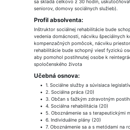
sa skladá celkovo z 30 hodín, uskutočňova
seniorov, domovy sociálnych služieb).
Profil absolventa:
Inštruktor sociálnej rehabilitácie bude sc
vedenia domácnosti, nácviku špeciálnych k
kompenzačných pomôcok, nácviku priestorov
rehabilitácie bude schopný viesť fyzickú 
aby pomohol postihnutej osobe k reintegráci
spoločenského života
Učebná osnova:
1. Sociálne služby a súvisiaca legislatí
2. Sociálna práca (20)
3. Občan s ťažkým zdravotným postih
4. Sociálna rehabilitácia (20)
5. Oboznámenie sa s terapeutickými m
6. Individuálne plány (20)
7. Oboznámenie sa a s metódami na ro